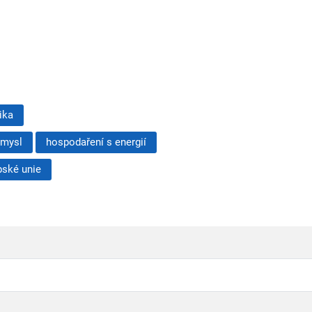
ika
ůmysl
hospodaření s energií
pské unie