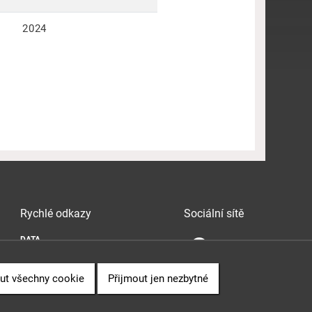
2024
Rychlé odkazy
Sociální sítě
DATA
SOUVISLOSTI
PUBLIKACE
ut všechny cookie
Přijmout jen nezbytné