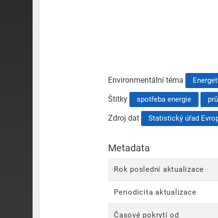
Environmentální téma
Energet
Štítky
spotřeba energie
pr
Zdroj dat
Statistický úřad Evro
Metadata
Rok poslední aktualizace
Periodicita aktualizace
Časové pokrytí od