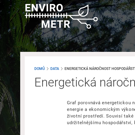
Přejít
k
hlavnímu
obsahu
DOMŮ
DATA
ENERGETICKÁ NÁROČNOST HOSPODÁŘSTV
Energetická náročn
Graf porovnává energetickou n
energie a ekonomickým výkonem
životní prostředí. Souvisí ta
udržitelnějšímu hospodářství, 