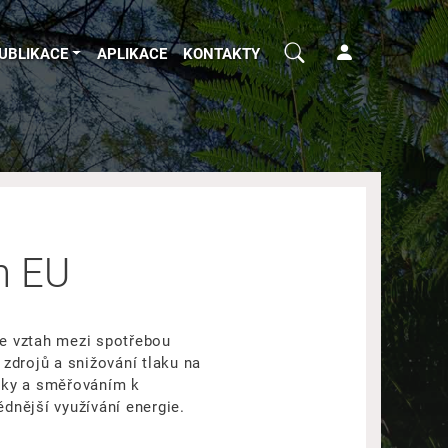
UBLIKACE
APLIKACE
KONTAKTY
h EU
je vztah mezi spotřebou
zdrojů a snižování tlaku na
miky a směřováním k
ědnější využívání energie.