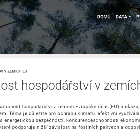
DOMŮ
DATA
P
Í V ZEMÍCH EU
ost hospodářství v zemíc
áročnost hospodářství v zemích Evropské unie (EU) a ukazu
. Téma je důležité pro ochranu klimatu, efektivní využívání 
ké s energetickou bezpečností, konkurenceschopností ekono
které podporuje nižší závislost na fosilních palivech a odpov