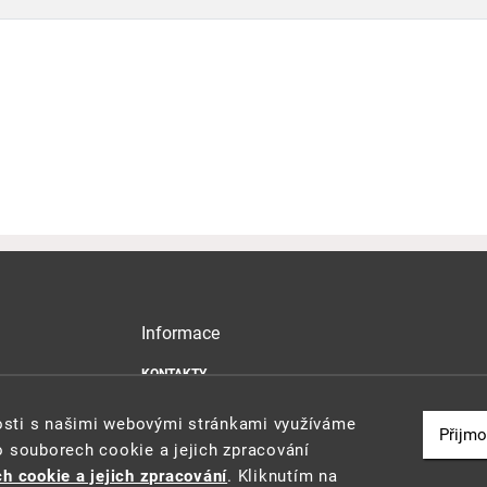
Informace
KONTAKTY
MAPA WEBU
nosti s našimi webovými stránkami využíváme
PROHLÁŠENÍ O PŘÍSTUPNOSTI
Přijmo
o souborech cookie a jejich zpracování
ZÁSADY POUŽÍVÁNÍ SOUBORŮ COOKIE
h cookie a jejich zpracování
. Kliknutím na