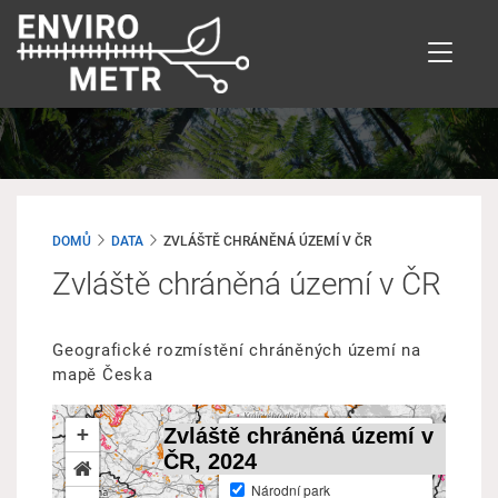
Přejít
k
hlavnímu
obsahu
DOMŮ
DATA
ZVLÁŠTĚ CHRÁNĚNÁ ÚZEMÍ V ČR
Zvláště chráněná území v ČR
Geografické rozmístění chráněných území na
mapě Česka