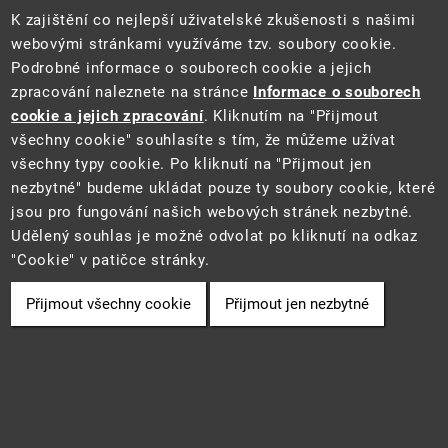
Sociální sítě
K zajištění co nejlepší uživatelské zkušenosti s našimi
webovými stránkami využíváme tzv. soubory cookie.
Podrobné informace o souborech cookie a jejich
zpracování naleznete na stránce
Informace o souborech
cookie a jejich zpracování
. Kliknutím na "Přijmout
všechny cookie" souhlasíte s tím, že můžeme užívat
všechny typy cookie. Po kliknutí na "Přijmout jen
Tento web je součástí Informačního systému pro statistiku a reporting
nezbytné" budeme ukládat pouze ty soubory cookie, které
(STAR) projektu "Platforma pro statistiku, reporting a analýzy"
jsou pro fungování našich webových stránek nezbytné.
(CZ.06.3.05/0.0/0.0/16_028/0006498) financovaného z EU.
2021 ©
CENIA
a
Ministerstvo životního prostředí
• Informace jsou
Udělený souhlas je možné odvolat po kliknutí na odkaz
poskytovány v souladu se zákonem č. 106/1999 Sb., o svobodném
"Cookie" v patičce stránky.
přístupu k informacím.
Přijmout všechny cookie
Přijmout jen nezbytné
Cookie