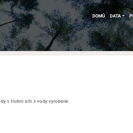
DOMŮ
DATA
P
ody v trubní síti z vody vyrobené.