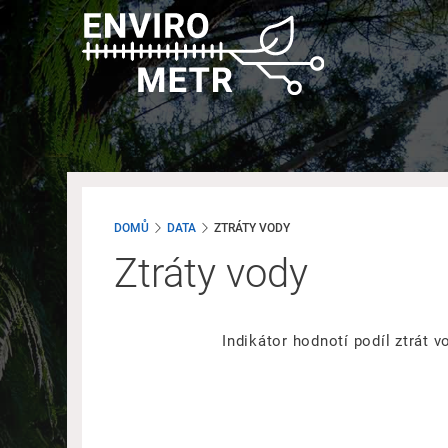
Přejít
k
hlavnímu
obsahu
DOMŮ
DATA
ZTRÁTY VODY
Ztráty vody
Indikátor hodnotí podíl ztrát v