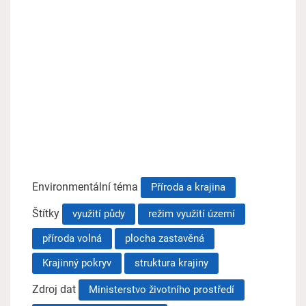
Environmentální téma
Příroda a krajina
Štítky
využití půdy
režim využití území
příroda volná
plocha zastavěná
Krajinný pokryv
struktura krajiny
Zdroj dat
Ministerstvo životního prostředí