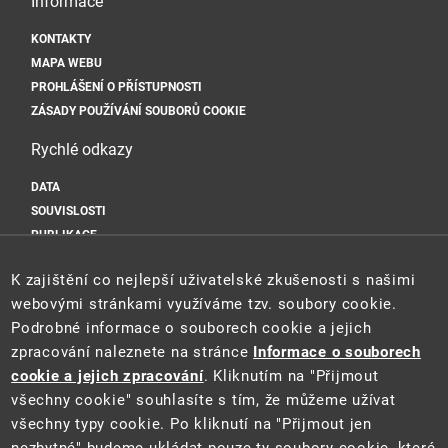
Informace
KONTAKTY
MAPA WEBU
PROHLÁŠENÍ O PŘÍSTUPNOSTI
ZÁSADY POUŽÍVÁNÍ SOUBORŮ COOKIE
Rychlé odkazy
DATA
SOUVISLOSTI
PUBLIKACE
Sociální sítě
K zajištění co nejlepší uživatelské zkušenosti s našimi
webovými stránkami využíváme tzv. soubory cookie.
Podrobné informace o souborech cookie a jejich
zpracování naleznete na stránce
Informace o souborech
cookie a jejich zpracování
. Kliknutím na "Přijmout
všechny cookie" souhlasíte s tím, že můžeme užívat
všechny typy cookie. Po kliknutí na "Přijmout jen
Tento web je součástí Informačního systému pro statistiku a reporting