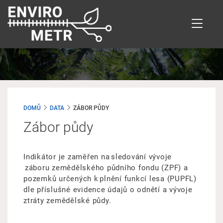
Přejít
k
hlavnímu
obsahu
DOMŮ
DATA
ZÁBOR PŮDY
Zábor půdy
Indikátor je zaměřen na sledování vývoje
záboru zemědělského půdního fondu (ZPF) a
pozemků určených k plnění funkcí lesa (PUPFL)
dle příslušné evidence údajů o odnětí a vývoje
ztráty zemědělské půdy.