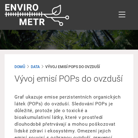
Přejít
k
hlavnímu
obsahu
DOMŮ
DATA
VÝVOJ EMISÍ POPS DO OVZDUŠÍ
Vývoj emisí POPs do ovzduší
Graf ukazuje emise perzistentních organických
látek (POPs) do ovzduší. Sledování POPs je
důležité, protože jde o toxické a
bioakumulativní látky, které v prostředí
dlouhodobě přetrvávají a mohou poškozovat
lidské zdraví i ekosystémy. Omezení jejich
emisí souvisí s ochranou ovzduší, prevencí