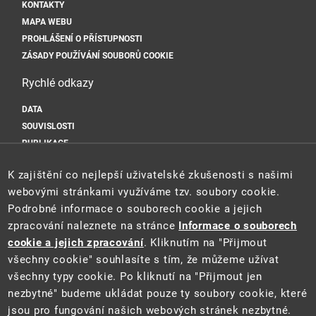
KONTAKTY
MAPA WEBU
PROHLÁŠENÍ O PŘÍSTUPNOSTI
ZÁSADY POUŽÍVÁNÍ SOUBORŮ COOKIE
Rychlé odkazy
DATA
SOUVISLOSTI
PUBLIKACE
Sociální sítě
K zajištění co nejlepší uživatelské zkušenosti s našimi
webovými stránkami využíváme tzv. soubory cookie.
Podrobné informace o souborech cookie a jejich
zpracování naleznete na stránce
Informace o souborech
cookie a jejich zpracování
. Kliknutím na "Přijmout
všechny cookie" souhlasíte s tím, že můžeme užívat
všechny typy cookie. Po kliknutí na "Přijmout jen
Tento web je součástí Informačního systému pro statistiku a reporting
nezbytné" budeme ukládat pouze ty soubory cookie, které
(STAR) projektu "Platforma pro statistiku, reporting a analýzy"
jsou pro fungování našich webových stránek nezbytné.
(CZ.06.3.05/0.0/0.0/16_028/0006498) financovaného z EU.