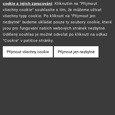
cookie a jejich zpracování
. Kliknutím na "Přijmout
všechny cookie" souhlasíte s tím, že můžeme užívat
všechny typy cookie. Po kliknutí na "Přijmout jen
Tento web je součástí Informačního systému pro statistiku a reporting
nezbytné" budeme ukládat pouze ty soubory cookie, které
(STAR) projektu "Platforma pro statistiku, reporting a analýzy"
jsou pro fungování našich webových stránek nezbytné.
(CZ.06.3.05/0.0/0.0/16_028/0006498) financovaného z EU.
2021 ©
CENIA
a
Ministerstvo životního prostředí
• Informace jsou
Udělený souhlas je možné odvolat po kliknutí na odkaz
poskytovány v souladu se zákonem č. 106/1999 Sb., o svobodném
"Cookie" v patičce stránky.
přístupu k informacím.
Přijmout všechny cookie
Přijmout jen nezbytné
Cookie