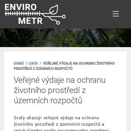
Přejít
k
hlavnímu
obsahu
DOMŮ
DATA
VEŘEJNÉ VÝDAJE NA OCHRANU ŽIVOTNÍHO
PROSTŘEDÍ Z ÚZEMNÍCH ROZPOČTŮ
Veřejné výdaje na ochranu
životního prostředí z
územních rozpočtů
Grafy ukazují veřejné výdaje na ochranu
životního prostředí z územních rozpočtů a
jejich členění podle programového zaměření.