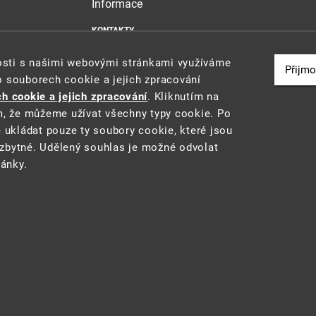
Informace
KONTAKTY
MAPA WEBU
nosti s našimi webovými stránkami využíváme
PROHLÁŠENÍ O PŘÍSTUPNOSTI
Přijmo
o souborech cookie a jejich zpracování
ZÁSADY POUŽÍVÁNÍ SOUBORŮ COOKIE
h cookie a jejich zpracování
. Kliknutím na
m, že můžeme užívat všechny typy cookie. Po
e ukládat pouze ty soubory cookie, které jsou
zbytné. Udělený souhlas je možné odvolat
u a reporting (STAR) projektu "Platforma pro statistiku, reporting a analýzy
ránky.
 prostředí
• Informace jsou poskytovány v souladu se zákonem č. 106/1999