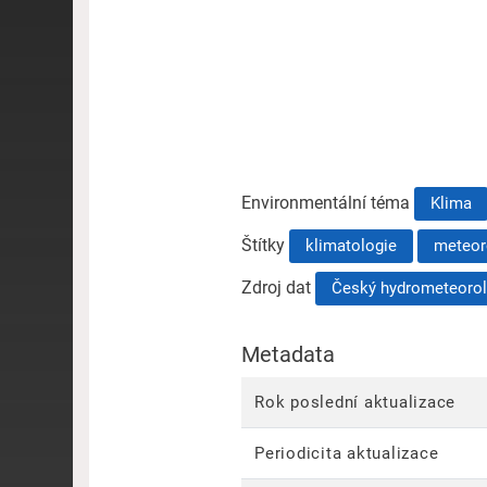
Environmentální téma
Klima
Štítky
klimatologie
meteor
Zdroj dat
Český hydrometeorol
Metadata
Rok poslední aktualizace
Periodicita aktualizace