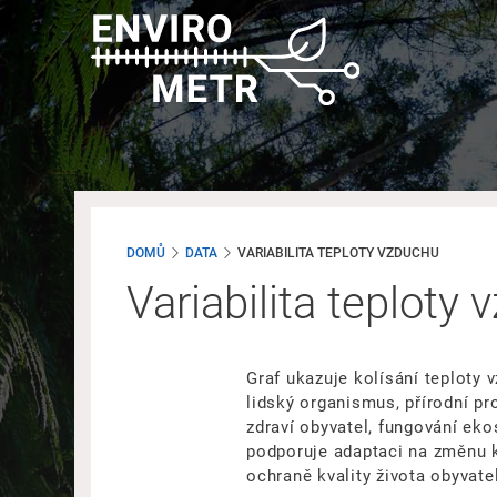
Přejít
k
hlavnímu
obsahu
DOMŮ
DATA
VARIABILITA TEPLOTY VZDUCHU
Variabilita teploty
Graf ukazuje kolísání teploty 
lidský organismus, přírodní pr
zdraví obyvatel, fungování ek
podporuje adaptaci na změnu kl
ochraně kvality života obyvatel