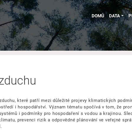
DOMŮ
DATA
P
 vzduchu
vzduchu, které patří mezi důležité projevy klimatických podmí
ostředí i hospodářství. Význam tématu spočívá v tom, že prom
osystémů i podmínky pro hospodaření s vodou a krajinou. Sle
imatu, prevenci rizik a odpovědné plánování ve veřejné správ
.