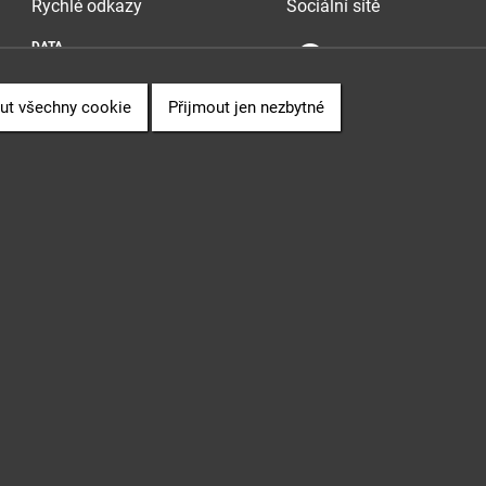
Rychlé odkazy
Sociální sítě
DATA
SOUVISLOSTI
PUBLIKACE
ut všechny cookie
Přijmout jen nezbytné
" (CZ.06.3.05/0.0/0.0/16_028/0006498) financovaného z EU.
 Sb., o svobodném přístupu k informacím.