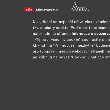
K zajištění co nejlepší uživatelské zkuše
tzv. soubory cookie. Podrobné informace 
naleznete na stránce
Informace o souborec
"Přijmout všechny cookie" souhlasíte s tí
kliknutí na "Přijmout jen nezbytné" budem
pro fungování našich webových stránek ne
Tento web je součástí Informačního systému pro statistik
po kliknutí na odkaz "Cookie" v patičce st
2021 ©
CENIA
a
Ministerstvo životního
Cookie