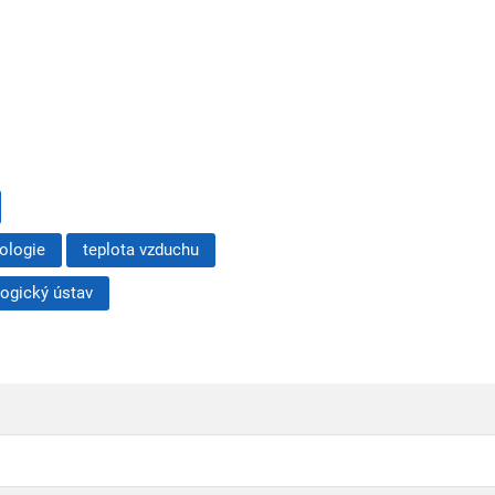
ologie
teplota vzduchu
ogický ústav