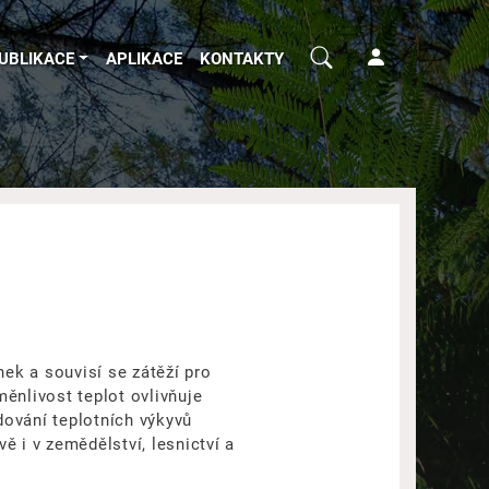
UBLIKACE
APLIKACE
KONTAKTY
nek a souvisí se zátěží pro
ěnlivost teplot ovlivňuje
dování teplotních výkyvů
ě i v zemědělství, lesnictví a