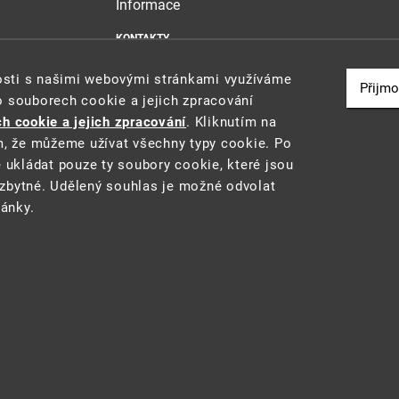
Informace
KONTAKTY
MAPA WEBU
nosti s našimi webovými stránkami využíváme
PROHLÁŠENÍ O PŘÍSTUPNOSTI
Přijmo
o souborech cookie a jejich zpracování
ZÁSADY POUŽÍVÁNÍ SOUBORŮ COOKIE
h cookie a jejich zpracování
. Kliknutím na
m, že můžeme užívat všechny typy cookie. Po
e ukládat pouze ty soubory cookie, které jsou
zbytné. Udělený souhlas je možné odvolat
u a reporting (STAR) projektu "Platforma pro statistiku, reporting a analýzy
ránky.
 prostředí
• Informace jsou poskytovány v souladu se zákonem č. 106/1999