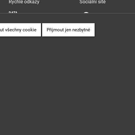
Rychlé odkazy
Sociální sítě
DATA
SOUVISLOSTI
PUBLIKACE
ut všechny cookie
Přijmout jen nezbytné
" (CZ.06.3.05/0.0/0.0/16_028/0006498) financovaného z EU.
 Sb., o svobodném přístupu k informacím.