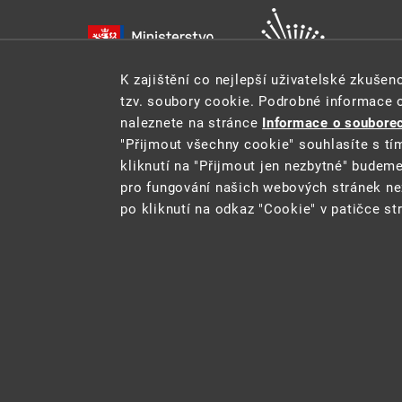
K zajištění co nejlepší uživatelské zkuše
tzv. soubory cookie. Podrobné informace 
naleznete na stránce
Informace o souborec
"Přijmout všechny cookie" souhlasíte s tí
kliknutí na "Přijmout jen nezbytné" budem
pro fungování našich webových stránek ne
Tento web je součástí Informačního systému pro statistik
po kliknutí na odkaz "Cookie" v patičce st
2021 ©
CENIA
a
Ministerstvo životního
Cookie