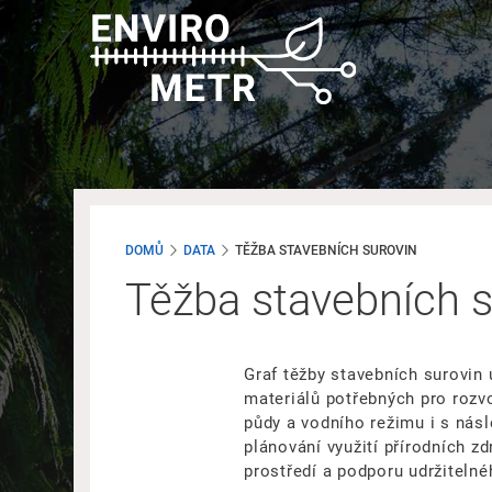
Přejít
k
hlavnímu
obsahu
DOMŮ
DATA
TĚŽBA STAVEBNÍCH SUROVIN
Těžba stavebních s
Graf těžby stavebních surovin 
materiálů potřebných pro rozvo
půdy a vodního režimu i s ná
plánování využití přírodních 
prostředí a podporu udržitelné