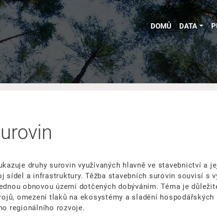
DOMŮ
DATA
P
urovin
ukazuje druhy surovin využívaných hlavně ve stavebnictví a je
j sídel a infrastruktury. Těžba stavebních surovin souvisí s 
slednou obnovou území dotčených dobýváním. Téma je důležit
zdrojů, omezení tlaků na ekosystémy a sladění hospodářských
ho regionálního rozvoje.