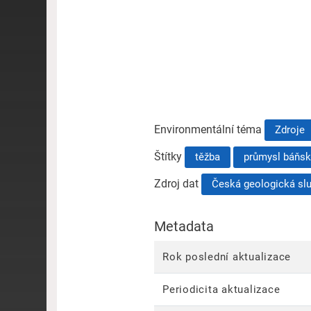
Environmentální téma
Zdroje
Štítky
těžba
průmysl báňsk
Zdroj dat
Česká geologická sl
Metadata
Rok poslední aktualizace
Periodicita aktualizace