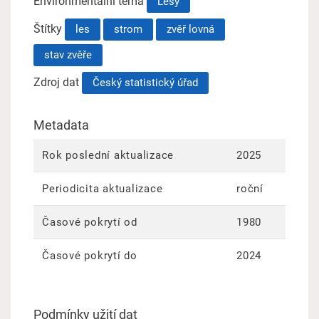
Environmentální téma
Lesy
Štítky
les
strom
zvěř lovná
stav zvěře
Zdroj dat
Český statistický úřad
Metadata
Rok poslední aktualizace
2025
Periodicita aktualizace
roční
Časové pokrytí od
1980
Časové pokrytí do
2024
Podmínky užití dat