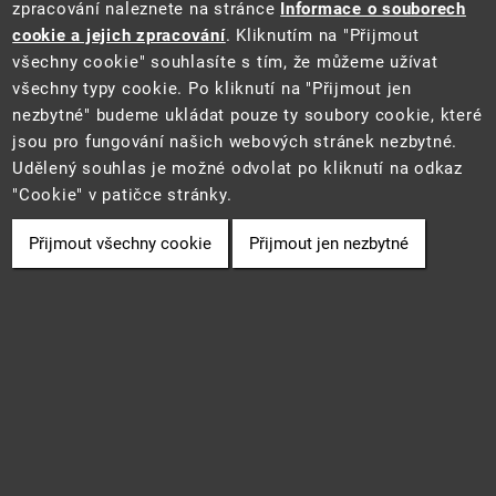
zpracování naleznete na stránce
Informace o souborech
cookie a jejich zpracování
. Kliknutím na "Přijmout
všechny cookie" souhlasíte s tím, že můžeme užívat
všechny typy cookie. Po kliknutí na "Přijmout jen
Tento web je součástí Informačního systému pro statistiku a reporting
nezbytné" budeme ukládat pouze ty soubory cookie, které
(STAR) projektu "Platforma pro statistiku, reporting a analýzy"
jsou pro fungování našich webových stránek nezbytné.
(CZ.06.3.05/0.0/0.0/16_028/0006498) financovaného z EU.
2021 ©
CENIA
a
Ministerstvo životního prostředí
• Informace jsou
Udělený souhlas je možné odvolat po kliknutí na odkaz
poskytovány v souladu se zákonem č. 106/1999 Sb., o svobodném
"Cookie" v patičce stránky.
přístupu k informacím.
Přijmout všechny cookie
Přijmout jen nezbytné
Cookie