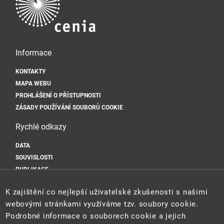
Informace
KONTAKTY
MAPA WEBU
PROHLÁŠENÍ O PŘÍSTUPNOSTI
ZÁSADY POUŽÍVÁNÍ SOUBORŮ COOKIE
Rychlé odkazy
DATA
SOUVISLOSTI
PUBLIKACE
Sociální sítě
K zajištění co nejlepší uživatelské zkušenosti s našimi
webovými stránkami využíváme tzv. soubory cookie.
Podrobné informace o souborech cookie a jejich