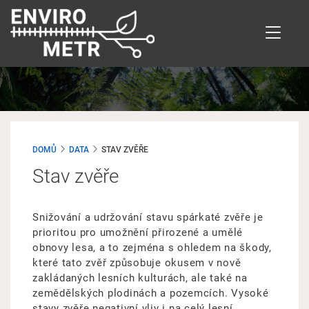
Přejít
k
hlavnímu
obsahu
DOMŮ
DATA
STAV ZVĚŘE
Stav zvěře
Snižování a udržování stavu spárkaté zvěře je
prioritou pro umožnění přirozené a umělé
obnovy lesa, a to zejména s ohledem na škody,
které tato zvěř způsobuje okusem v nově
zakládaných lesních kulturách, ale také na
zemědělských plodinách a pozemcích. Vysoké
stavy zvěře negativní vliv i na celý lesní