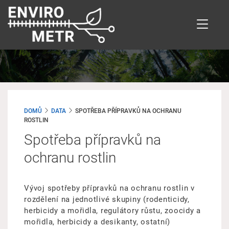
Přejít
k
hlavnímu
obsahu
DOMŮ
DATA
SPOTŘEBA PŘÍPRAVKŮ NA OCHRANU
ROSTLIN
Spotřeba přípravků na
ochranu rostlin
Vývoj spotřeby přípravků na ochranu rostlin v
rozdělení na jednotlivé skupiny (rodenticidy,
herbicidy a mořidla, regulátory růstu, zoocidy a
mořidla, herbicidy a desikanty, ostatní)