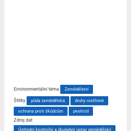
Environmentální téma
Zemědělství
Štítky
půda zemědělská
druhy rostlinné
ochrana proti škůdcům
pesticid
Zdroj dat
Ústřední kontrolní a zkušební ústav zemědělský