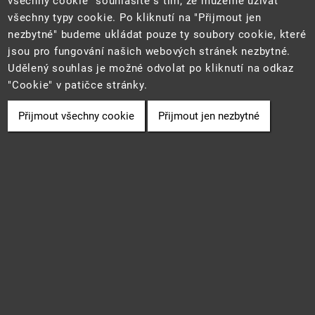
všechny cookie" souhlasíte s tím, že můžeme užívat
všechny typy cookie. Po kliknutí na "Přijmout jen
Tento web je součástí Informačního systému pro statistiku a reporting
nezbytné" budeme ukládat pouze ty soubory cookie, které
(STAR) projektu "Platforma pro statistiku, reporting a analýzy"
jsou pro fungování našich webových stránek nezbytné.
(CZ.06.3.05/0.0/0.0/16_028/0006498) financovaného z EU.
2021 ©
CENIA
a
Ministerstvo životního prostředí
• Informace jsou
Udělený souhlas je možné odvolat po kliknutí na odkaz
poskytovány v souladu se zákonem č. 106/1999 Sb., o svobodném
"Cookie" v patičce stránky.
přístupu k informacím.
Přijmout všechny cookie
Přijmout jen nezbytné
Cookie