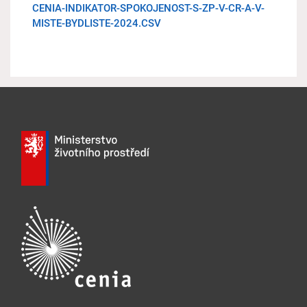
CENIA-INDIKATOR-SPOKOJENOST-S-ZP-V-CR-A-V-
MISTE-BYDLISTE-2024.CSV