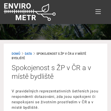
Přejít
k
hlavnímu
obsahu
DOMŮ
DATA
SPOKOJENOST S ŽP V ČR A V MÍSTĚ
BYDLIŠTĚ
Spokojenost s ŽP v ČR a v
místě bydliště
V pravidelných reprezentativních šetřeních jsou
respondenti dotazováni, zda jsou spokojeni či
nespokojeni se životním prostředím v ČR a v
místě bydliště.