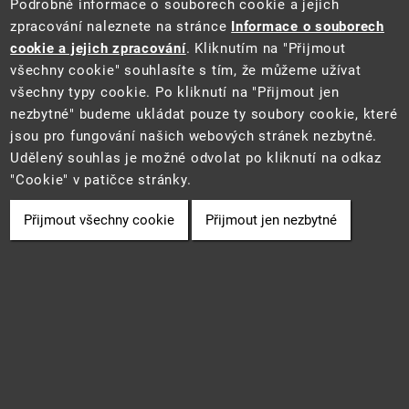
Podrobné informace o souborech cookie a jejich
zpracování naleznete na stránce
Informace o souborech
cookie a jejich zpracování
. Kliknutím na "Přijmout
všechny cookie" souhlasíte s tím, že můžeme užívat
všechny typy cookie. Po kliknutí na "Přijmout jen
Tento web je součástí Informačního systému pro statistiku a reporting
nezbytné" budeme ukládat pouze ty soubory cookie, které
(STAR) projektu "Platforma pro statistiku, reporting a analýzy"
jsou pro fungování našich webových stránek nezbytné.
(CZ.06.3.05/0.0/0.0/16_028/0006498) financovaného z EU.
2021 ©
CENIA
a
Ministerstvo životního prostředí
• Informace jsou
Udělený souhlas je možné odvolat po kliknutí na odkaz
poskytovány v souladu se zákonem č. 106/1999 Sb., o svobodném
"Cookie" v patičce stránky.
přístupu k informacím.
Přijmout všechny cookie
Přijmout jen nezbytné
Cookie