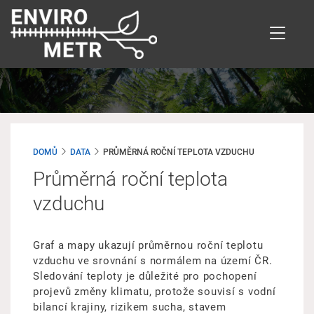
Přejít
k
hlavnímu
obsahu
DOMŮ
DATA
PRŮMĚRNÁ ROČNÍ TEPLOTA VZDUCHU
Průměrná roční teplota
vzduchu
Graf a mapy ukazují průměrnou roční teplotu
vzduchu ve srovnání s normálem na území ČR.
Sledování teploty je důležité pro pochopení
projevů změny klimatu, protože souvisí s vodní
bilancí krajiny, rizikem sucha, stavem