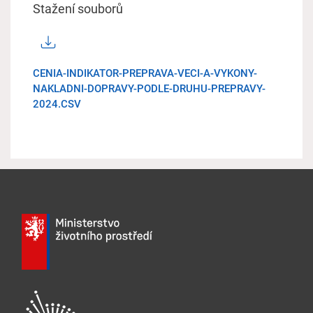
Stažení souborů
CENIA-INDIKATOR-PREPRAVA-VECI-A-VYKONY-
NAKLADNI-DOPRAVY-PODLE-DRUHU-PREPRAVY-
2024.CSV