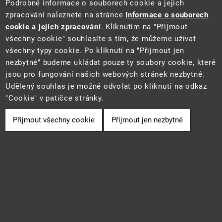
Podrobné informace o souborech cookie a jejich
zpracování naleznete na stránce
Informace o souborech
cookie a jejich zpracování
. Kliknutím na "Přijmout
všechny cookie" souhlasíte s tím, že můžeme užívat
všechny typy cookie. Po kliknutí na "Přijmout jen
Tento web je součástí Informačního systému pro statistiku a reporting
nezbytné" budeme ukládat pouze ty soubory cookie, které
(STAR) projektu "Platforma pro statistiku, reporting a analýzy"
jsou pro fungování našich webových stránek nezbytné.
(CZ.06.3.05/0.0/0.0/16_028/0006498) financovaného z EU.
2021 ©
CENIA
a
Ministerstvo životního prostředí
• Informace jsou
Udělený souhlas je možné odvolat po kliknutí na odkaz
poskytovány v souladu se zákonem č. 106/1999 Sb., o svobodném
"Cookie" v patičce stránky.
přístupu k informacím.
Přijmout všechny cookie
Přijmout jen nezbytné
Cookie