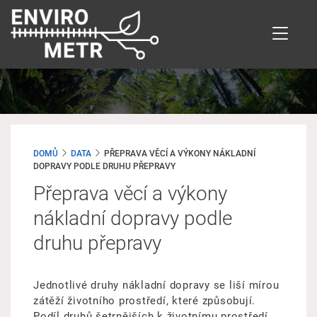
Přejít
k
hlavnímu
obsahu
DOMŮ
DATA
PŘEPRAVA VĚCÍ A VÝKONY NÁKLADNÍ
DOPRAVY PODLE DRUHU PŘEPRAVY
Přeprava věcí a výkony
nákladní dopravy podle
druhu přepravy
Jednotlivé druhy nákladní dopravy se liší mírou
zátěží životního prostředí, které způsobují.
Podíl druhů šetrnějších k životnímu prostředí,