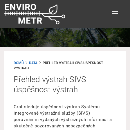
Přejít
k
hlavnímu
obsahu
DOMŮ
DATA
PŘEHLED VÝSTRAH SIVS ÚSPĚŠNOST
VÝSTRAH
Přehled výstrah SIVS
úspěšnost výstrah
Graf sleduje úspěšnost výstrah Systému
integrované výstražné služby (SIVS)
porovnáním vydaných výstražných informací a
skutečně pozorovaných nebezpečných