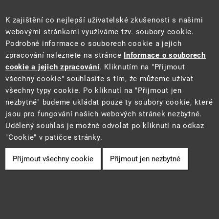
Sociální sítě
K zajištění co nejlepší uživatelské zkušenosti s našimi
webovými stránkami využíváme tzv. soubory cookie.
Podrobné informace o souborech cookie a jejich
zpracování naleznete na stránce
Informace o souborech
cookie a jejich zpracování
. Kliknutím na "Přijmout
všechny cookie" souhlasíte s tím, že můžeme užívat
všechny typy cookie. Po kliknutí na "Přijmout jen
Tento web je součástí Informačního systému pro statistiku a reporting
nezbytné" budeme ukládat pouze ty soubory cookie, které
(STAR) projektu "Platforma pro statistiku, reporting a analýzy"
jsou pro fungování našich webových stránek nezbytné.
(CZ.06.3.05/0.0/0.0/16_028/0006498) financovaného z EU.
2021 ©
CENIA
a
Ministerstvo životního prostředí
• Informace jsou
Udělený souhlas je možné odvolat po kliknutí na odkaz
poskytovány v souladu se zákonem č. 106/1999 Sb., o svobodném
"Cookie" v patičce stránky.
přístupu k informacím.
Přijmout všechny cookie
Přijmout jen nezbytné
Cookie