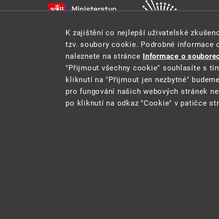
K zajištění co nejlepší uživatelské zkuše
tzv. soubory cookie. Podrobné informace 
naleznete na stránce
Informace o souborec
"Přijmout všechny cookie" souhlasíte s tí
kliknutí na "Přijmout jen nezbytné" budem
pro fungování našich webových stránek ne
Tento web je součástí Informačního systému pro statistik
po kliknutí na odkaz "Cookie" v patičce st
2021 ©
CENIA
a
Ministerstvo životního
Cookie