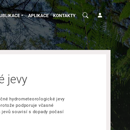
UBLIKACE
APLIKACE
KONTAKTY
é jevy
ečné hydrometeorologické jevy
 protože podporuje včasné
h jevů souvisí s dopady počasí