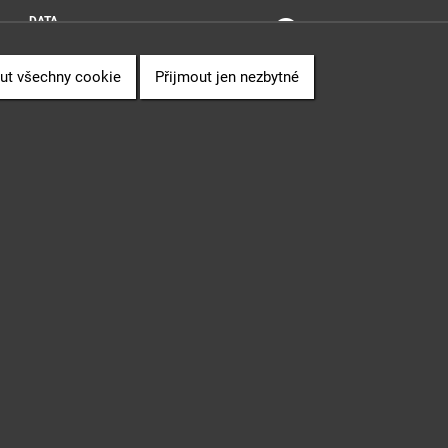
DATA
SOUVISLOSTI
PUBLIKACE
ut všechny cookie
Přijmout jen nezbytné
" (CZ.06.3.05/0.0/0.0/16_028/0006498) financovaného z EU.
 Sb., o svobodném přístupu k informacím.