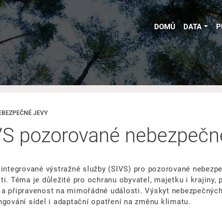
DOMŮ
DATA
P
EBEZPEČNÉ JEVY
IVS pozorované nebezpečn
 integrované výstražné služby (SIVS) pro pozorované nebezp
i. Téma je důležité pro ochranu obyvatel, majetku i krajiny,
ní a připravenost na mimořádné události. Výskyt nebezpečnýc
ngování sídel i adaptační opatření na změnu klimatu.