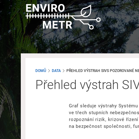
Přejít
k
hlavnímu
obsahu
DOMŮ
DATA
PŘEHLED VÝSTRAH SIVS POZOROVANÉ N
Přehled výstrah S
Graf sleduje výstrahy Systému
ve třech stupních nebezpečnost
rozpoznání rizik, krizové říze
na bezpečnost společnosti, fu