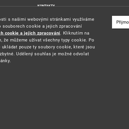
KONTAKTY
MAPA WEBU
nosti s našimi webovými stránkami využíváme
PROHLÁŠENÍ O PŘÍSTUPNOSTI
Přijmo
o souborech cookie a jejich zpracování
ZÁSADY POUŽÍVÁNÍ SOUBORŮ COOKIE
h cookie a jejich zpracování
. Kliknutím na
m, že můžeme užívat všechny typy cookie. Po
e ukládat pouze ty soubory cookie, které jsou
zbytné. Udělený souhlas je možné odvolat
u a reporting (STAR) projektu "Platforma pro statistiku, reporting a analýzy
ránky.
 prostředí
• Informace jsou poskytovány v souladu se zákonem č. 106/1999