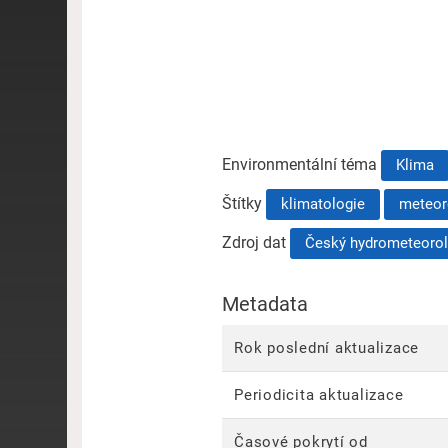
Environmentální téma
Klima
Štítky
klimatologie
meteor
Zdroj dat
Český hydrometeorol
Metadata
Rok poslední aktualizace
Periodicita aktualizace
Časové pokrytí od