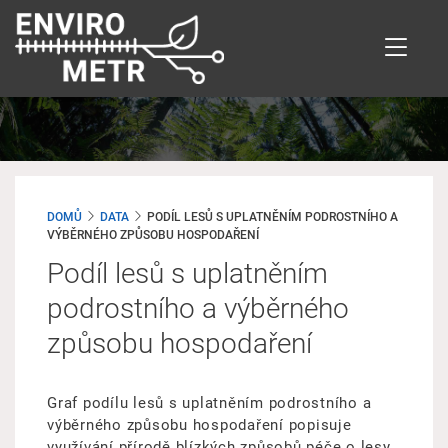
Přejít
k
hlavnímu
obsahu
DOMŮ
DATA
PODÍL LESŮ S UPLATNĚNÍM PODROSTNÍHO A
VÝBĚRNÉHO ZPŮSOBU HOSPODAŘENÍ
Podíl lesů s uplatněním
podrostního a výběrného
způsobu hospodaření
Graf podílu lesů s uplatněním podrostního a
výběrného způsobu hospodaření popisuje
využívání přírodě blízkých způsobů péče o lesy,