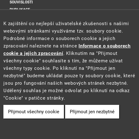
SOUVISLOSTI
PUBLIKACE
Sociální sítě
K zajištění co nejlepší uživatelské zkušenosti s našimi
webovými stránkami využíváme tzv. soubory cookie.
Podrobné informace o souborech cookie a jejich
zpracování naleznete na stránce
Informace o souborech
cookie a jejich zpracování
. Kliknutím na "Přijmout
všechny cookie" souhlasíte s tím, že můžeme užívat
všechny typy cookie. Po kliknutí na "Přijmout jen
Tento web je součástí Informačního systému pro statistiku a reporting
nezbytné" budeme ukládat pouze ty soubory cookie, které
(STAR) projektu "Platforma pro statistiku, reporting a analýzy"
jsou pro fungování našich webových stránek nezbytné.
(CZ.06.3.05/0.0/0.0/16_028/0006498) financovaného z EU.
2021 ©
CENIA
a
Ministerstvo životního prostředí
• Informace jsou
Udělený souhlas je možné odvolat po kliknutí na odkaz
poskytovány v souladu se zákonem č. 106/1999 Sb., o svobodném
"Cookie" v patičce stránky.
přístupu k informacím.
Přijmout všechny cookie
Přijmout jen nezbytné
Cookie