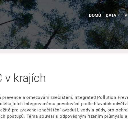
DOMŮ
DATA
P
 v krajích
á prevence a omezování znečištění, Integrated Pollution Preve
dléhajících integrovanému povolování podle hlavních odvětv
ležité pro prevenci znečištění ovzduší, vody a půdy, pro ochra
ích postupů. Téma souvisí s odpovědným řízením průmyslu a