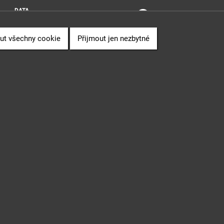
DATA
SOUVISLOSTI
PUBLIKACE
ut všechny cookie
Přijmout jen nezbytné
" (CZ.06.3.05/0.0/0.0/16_028/0006498) financovaného z EU.
 Sb., o svobodném přístupu k informacím.