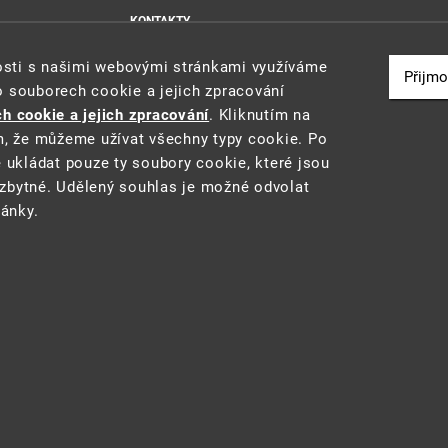
KONTAKTY
MAPA WEBU
nosti s našimi webovými stránkami využíváme
PROHLÁŠENÍ O PŘÍSTUPNOSTI
Přijmo
o souborech cookie a jejich zpracování
ZÁSADY POUŽÍVÁNÍ SOUBORŮ COOKIE
h cookie a jejich zpracování
. Kliknutím na
m, že můžeme užívat všechny typy cookie. Po
e ukládat pouze ty soubory cookie, které jsou
zbytné. Udělený souhlas je možné odvolat
u a reporting (STAR) projektu "Platforma pro statistiku, reporting a analýzy
ránky.
 prostředí
• Informace jsou poskytovány v souladu se zákonem č. 106/1999