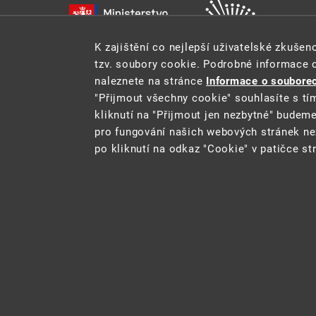
K zajištění co nejlepší uživatelské zkuše
tzv. soubory cookie. Podrobné informace 
naleznete na stránce
Informace o souborec
"Přijmout všechny cookie" souhlasíte s tí
kliknutí na "Přijmout jen nezbytné" budem
pro fungování našich webových stránek ne
Tento web je součástí Informačního systému pro statistik
po kliknutí na odkaz "Cookie" v patičce st
2021 ©
CENIA
a
Ministerstvo životního
Cookie