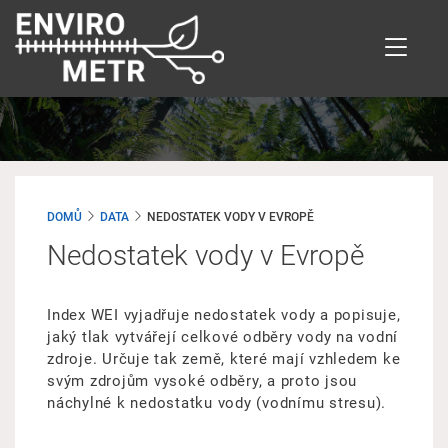
Přejít
k
hlavnímu
obsahu
DOMŮ
DATA
NEDOSTATEK VODY V EVROPĚ
Nedostatek vody v Evropě
Index WEI vyjadřuje nedostatek vody a popisuje,
jaký tlak vytvářejí celkové odběry vody na vodní
zdroje. Určuje tak země, které mají vzhledem ke
svým zdrojům vysoké odběry, a proto jsou
náchylné k nedostatku vody (vodnímu stresu).