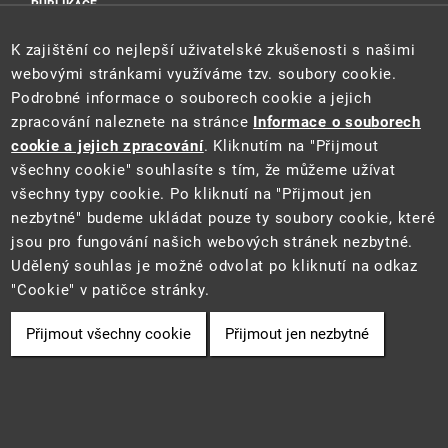
PUBLIKACE
Sociální sítě
K zajištění co nejlepší uživatelské zkušenosti s našimi
webovými stránkami využíváme tzv. soubory cookie.
Podrobné informace o souborech cookie a jejich
zpracování naleznete na stránce
Informace o souborech
cookie a jejich zpracování
. Kliknutím na "Přijmout
všechny cookie" souhlasíte s tím, že můžeme užívat
všechny typy cookie. Po kliknutí na "Přijmout jen
Tento web je součástí Informačního systému pro statistiku a reporting
nezbytné" budeme ukládat pouze ty soubory cookie, které
(STAR) projektu "Platforma pro statistiku, reporting a analýzy"
jsou pro fungování našich webových stránek nezbytné.
(CZ.06.3.05/0.0/0.0/16_028/0006498) financovaného z EU.
2021 ©
CENIA
a
Ministerstvo životního prostředí
• Informace jsou
Udělený souhlas je možné odvolat po kliknutí na odkaz
poskytovány v souladu se zákonem č. 106/1999 Sb., o svobodném
"Cookie" v patičce stránky.
přístupu k informacím.
Přijmout všechny cookie
Přijmout jen nezbytné
Cookie