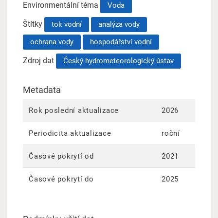
Environmentální téma
Voda
Štítky
tok vodní
analýza vody
ochrana vody
hospodářství vodní
Zdroj dat
Český hydrometeorologický ústav
Metadata
Rok poslední aktualizace
2026
Periodicita aktualizace
roční
Časové pokrytí od
2021
Časové pokrytí do
2025