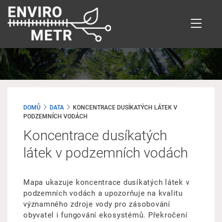
Přejít
k
hlavnímu
obsahu
DOMŮ
DATA
KONCENTRACE DUSÍKATÝCH LÁTEK V
PODZEMNÍCH VODÁCH
Koncentrace dusíkatých
látek v podzemních vodách
Mapa ukazuje koncentrace dusíkatých látek v
podzemních vodách a upozorňuje na kvalitu
významného zdroje vody pro zásobování
obyvatel i fungování ekosystémů. Překročení