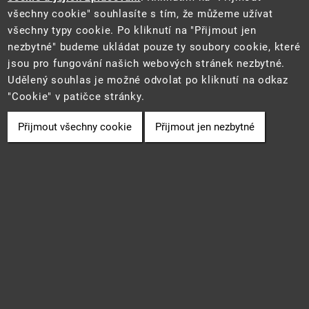
všechny cookie" souhlasíte s tím, že můžeme užívat
všechny typy cookie. Po kliknutí na "Přijmout jen
Tento web je součástí Informačního systému pro statistiku a reporting
nezbytné" budeme ukládat pouze ty soubory cookie, které
(STAR) projektu "Platforma pro statistiku, reporting a analýzy"
jsou pro fungování našich webových stránek nezbytné.
(CZ.06.3.05/0.0/0.0/16_028/0006498) financovaného z EU.
2021 ©
CENIA
a
Ministerstvo životního prostředí
• Informace jsou
Udělený souhlas je možné odvolat po kliknutí na odkaz
poskytovány v souladu se zákonem č. 106/1999 Sb., o svobodném
"Cookie" v patičce stránky.
přístupu k informacím.
Přijmout všechny cookie
Přijmout jen nezbytné
Cookie