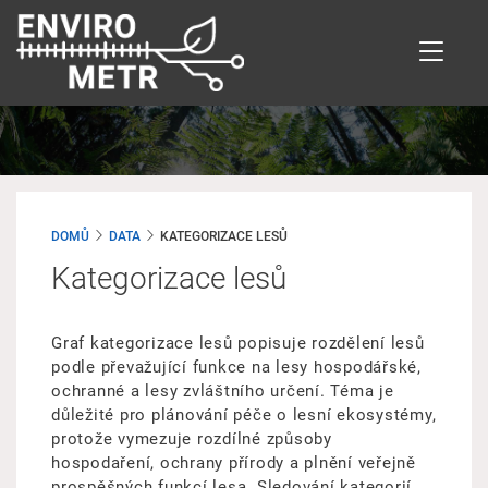
Přejít
k
hlavnímu
obsahu
DOMŮ
DATA
KATEGORIZACE LESŮ
Kategorizace lesů
Graf kategorizace lesů popisuje rozdělení lesů
podle převažující funkce na lesy hospodářské,
ochranné a lesy zvláštního určení. Téma je
důležité pro plánování péče o lesní ekosystémy,
protože vymezuje rozdílné způsoby
hospodaření, ochrany přírody a plnění veřejně
prospěšných funkcí lesa. Sledování kategorií