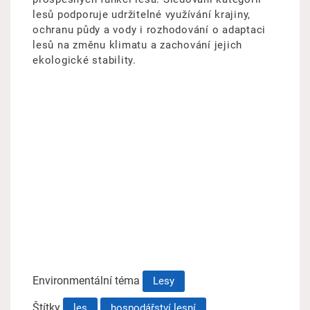
lesů podporuje udržitelné využívání krajiny,
ochranu půdy a vody i rozhodování o adaptaci
lesů na změnu klimatu a zachování jejich
ekologické stability.
Environmentální téma
Lesy
Štítky
les
hospodářství lesní