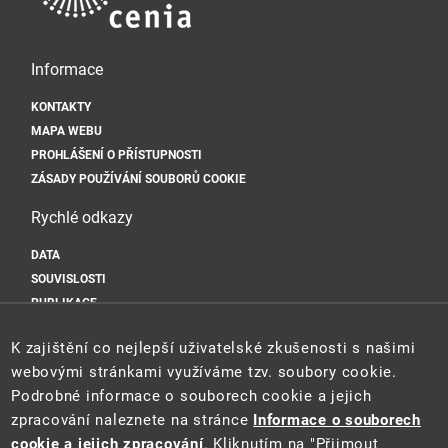
Informace
KONTAKTY
MAPA WEBU
PROHLÁŠENÍ O PŘÍSTUPNOSTI
ZÁSADY POUŽÍVÁNÍ SOUBORŮ COOKIE
Rychlé odkazy
DATA
SOUVISLOSTI
PUBLIKACE
Sociální sítě
K zajištění co nejlepší uživatelské zkušenosti s našimi
webovými stránkami využíváme tzv. soubory cookie.
Podrobné informace o souborech cookie a jejich
zpracování naleznete na stránce
Informace o souborech
cookie a jejich zpracování
. Kliknutím na "Přijmout