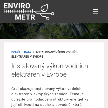
Přejít
k
hlavnímu
obsahu
DOMŮ
DATA
INSTALOVANÝ VÝKON VODNÍCH
ELEKTRÁREN V EVROPĚ
Instalovaný výkon vodních
elektráren v Evropě
Graf ukazuje instalovaný výkon vodních
elektráren v evropských zemích. Téma je
důležité pro hodnocení struktury energetiky i
její citlivosti na sucho a povodně, které