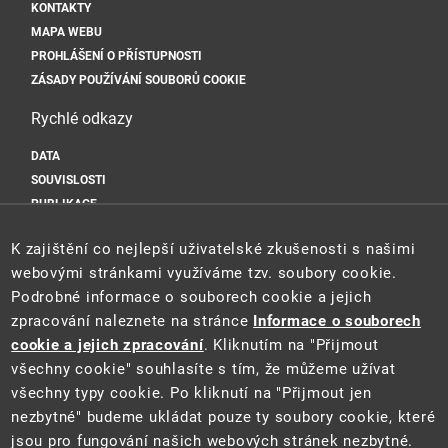
KONTAKTY
MAPA WEBU
PROHLÁŠENÍ O PŘÍSTUPNOSTI
ZÁSADY POUŽÍVÁNÍ SOUBORŮ COOKIE
Rychlé odkazy
DATA
SOUVISLOSTI
PUBLIKACE
Sociální sítě
K zajištění co nejlepší uživatelské zkušenosti s našimi
webovými stránkami využíváme tzv. soubory cookie.
Podrobné informace o souborech cookie a jejich
zpracování naleznete na stránce
Informace o souborech
cookie a jejich zpracování
. Kliknutím na "Přijmout
všechny cookie" souhlasíte s tím, že můžeme užívat
všechny typy cookie. Po kliknutí na "Přijmout jen
Tento web je součástí Informačního systému pro statistiku a reporting
nezbytné" budeme ukládat pouze ty soubory cookie, které
(STAR) projektu "Platforma pro statistiku, reporting a analýzy"
jsou pro fungování našich webových stránek nezbytné.
(CZ.06.3.05/0.0/0.0/16_028/0006498) financovaného z EU.