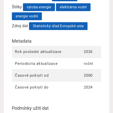
Štítky
výroba energie
elektrárna vodní
energie vodní
Zdroj dat
Statistický úřad Evropské unie
Metadata
Rok poslední aktualizace
2026
Periodicita aktualizace
roční
Časové pokrytí od
2000
Časové pokrytí do
2024
Podmínky užití dat