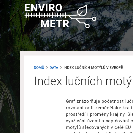
Přejít
k
hlavnímu
obsahu
DOMŮ
DATA
INDEX LUČNÍCH MOTÝLŮ V EVROPĚ
Index lučních motý
Graf znázorňuje početnost luč
rozmanitosti zemědělské krajin
prostředí i proměny krajiny. S
využívání území a naplňování c
motýlů sledovaných v celé EU 