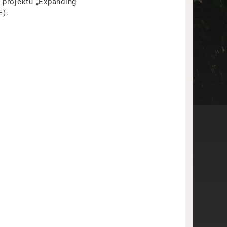
 projektu „Expanding
E).