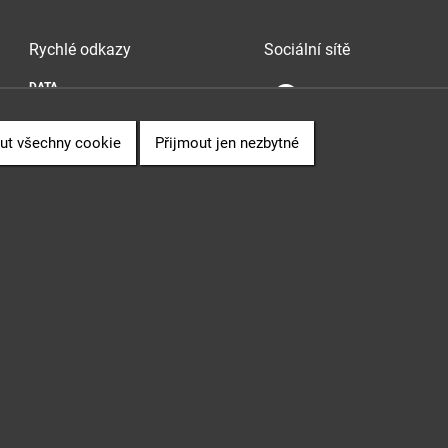
Rychlé odkazy
Sociální sítě
DATA
SOUVISLOSTI
PUBLIKACE
ut všechny cookie
Přijmout jen nezbytné
" (CZ.06.3.05/0.0/0.0/16_028/0006498) financovaného z EU.
 Sb., o svobodném přístupu k informacím.