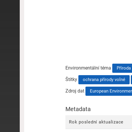
Environmentální téma
Příroda 
Štítky
ochrana přírody volné
Zdroj dat
European Environme
Metadata
Rok poslední aktualizace