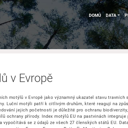
DOMŮ
DATA
P
lů v Evropě
ních motýlů v Evropě jako významný ukazatel stavu travních s
y. Luční motýli patří k citlivým druhům, které reagují na způ
ledování jejich početnosti je důležité pro ochranu biodiverzi
ílů ochrany přírody. Index motýlů EU na pastvinách integruje
a vypočítává se z údajů ze všech 27 členských států EU. Dat