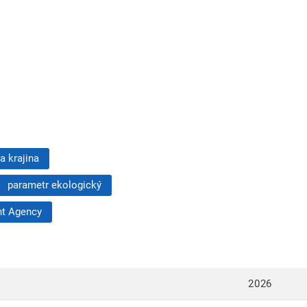
a krajina
parametr ekologický
nt Agency
2026