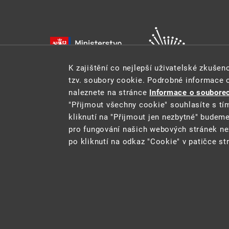
K zajištění co nejlepší uživatelské zkuše
tzv. soubory cookie. Podrobné informace 
naleznete na stránce
Informace o souborec
"Přijmout všechny cookie" souhlasíte s tí
kliknutí na "Přijmout jen nezbytné" budem
pro fungování našich webových stránek ne
Tento web je součástí Informačního systému pro statistik
po kliknutí na odkaz "Cookie" v patičce st
2021 ©
CENIA
a
Ministerstvo životního
Cookie