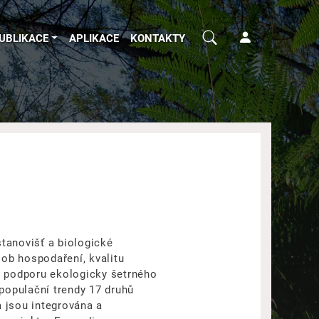
UBLIKACE
APLIKACE
KONTAKTY
tanovišť a biologické
sob hospodaření, kvalitu
ty, podporu ekologicky šetrného
 populační trendy 17 druhů
a jsou integrována a