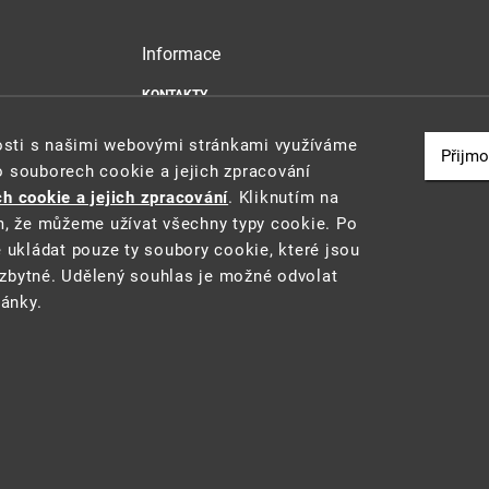
Informace
KONTAKTY
MAPA WEBU
nosti s našimi webovými stránkami využíváme
PROHLÁŠENÍ O PŘÍSTUPNOSTI
Přijmo
o souborech cookie a jejich zpracování
ZÁSADY POUŽÍVÁNÍ SOUBORŮ COOKIE
h cookie a jejich zpracování
. Kliknutím na
m, že můžeme užívat všechny typy cookie. Po
e ukládat pouze ty soubory cookie, které jsou
zbytné. Udělený souhlas je možné odvolat
u a reporting (STAR) projektu "Platforma pro statistiku, reporting a analýzy
ránky.
 prostředí
• Informace jsou poskytovány v souladu se zákonem č. 106/1999