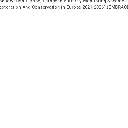
Conservation Europe, European Butterfly Monitoring Scheme a
 Restoration And Conservation in Europe 2021-2026“ (EMBRAC