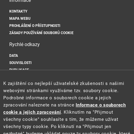
Informace
KONTAKTY
MAPA WEBU
PROHLÁŠENÍ O PŘÍSTUPNOSTI
ZÁSADY POUŽÍVÁNÍ SOUBORŮ COOKIE
Rychlé odkazy
DATA
SOUVISLOSTI
PUBLIKACE
Sociální sítě
K zajištění co nejlepší uživatelské zkušenosti s našimi
webovými stránkami využíváme tzv. soubory cookie.
Podrobné informace o souborech cookie a jejich
zpracování naleznete na stránce
Informace o souborech
cookie a jejich zpracování
. Kliknutím na "Přijmout
všechny cookie" souhlasíte s tím, že můžeme užívat
všechny typy cookie. Po kliknutí na "Přijmout jen
Tento web je součástí Informačního systému pro statistiku a reporting
nezbytné" budeme ukládat pouze ty soubory cookie, které