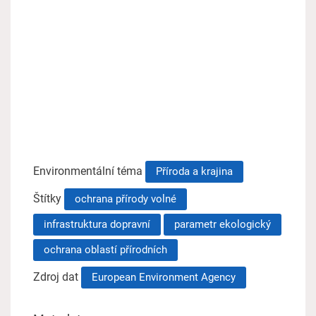
Environmentální téma
Příroda a krajina
Štítky
ochrana přírody volné
infrastruktura dopravní
parametr ekologický
ochrana oblastí přírodních
Zdroj dat
European Environment Agency