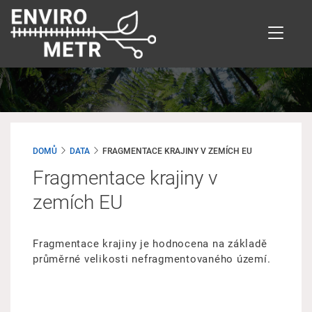
Přejít
k
hlavnímu
obsahu
DOMŮ
DATA
FRAGMENTACE KRAJINY V ZEMÍCH EU
Fragmentace krajiny v
zemích EU
Fragmentace krajiny je hodnocena na základě
průměrné velikosti nefragmentovaného území.