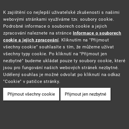
Sociální sítě
K zajištění co nejlepší uživatelské zkušenosti s našimi
webovými stránkami využíváme tzv. soubory cookie.
Podrobné informace o souborech cookie a jejich
zpracování naleznete na stránce
Informace o souborech
cookie a jejich zpracování
. Kliknutím na "Přijmout
všechny cookie" souhlasíte s tím, že můžeme užívat
všechny typy cookie. Po kliknutí na "Přijmout jen
Tento web je součástí Informačního systému pro statistiku a reporting
nezbytné" budeme ukládat pouze ty soubory cookie, které
(STAR) projektu "Platforma pro statistiku, reporting a analýzy"
jsou pro fungování našich webových stránek nezbytné.
(CZ.06.3.05/0.0/0.0/16_028/0006498) financovaného z EU.
2021 ©
CENIA
a
Ministerstvo životního prostředí
• Informace jsou
Udělený souhlas je možné odvolat po kliknutí na odkaz
poskytovány v souladu se zákonem č. 106/1999 Sb., o svobodném
"Cookie" v patičce stránky.
přístupu k informacím.
Přijmout všechny cookie
Přijmout jen nezbytné
Cookie