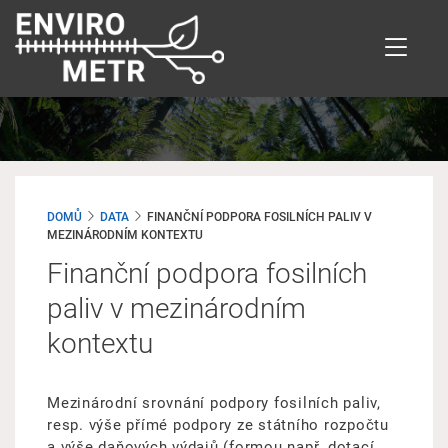
Přejít
k
hlavnímu
obsahu
DOMŮ
DATA
FINANČNÍ PODPORA FOSILNÍCH PALIV V
MEZINÁRODNÍM KONTEXTU
Finanční podpora fosilních
paliv v mezinárodním
kontextu
Mezinárodní srovnání podpory fosilních paliv,
resp. výše přímé podpory ze státního rozpočtu
a výše daňových výdajů (formou např. dotací,